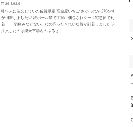
2018.02.01
昨年末に注文していた佐賀県産 高糖度いちご さがほのか 270g×4
が到着しました♡ 段ボール箱で丁寧に梱包されクール宅急便で到
着！ 一切痛みなどない、粒の揃ったきれいな苺が到着しました♡
注文したのは楽天市場内のふるさ…
(