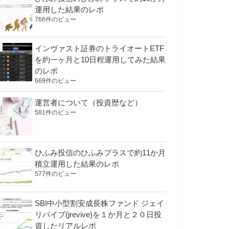
運用した結果のレポ
766件のビュー
インヴァスト証券のトライオートETF
を約一ヶ月と10日程運用してみた結果
のレポ
669件のビュー
運営者について（投資歴など）
581件のビュー
ひふみ投信のひふみプラスで約11か月
積立運用した結果のレポ
577件のビュー
SBI中小型割安成長株ファンド ジェイ
リバイブ(jrevive)を１か月と２０日投
資したリアルレポ