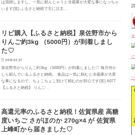
は混雑しますし、一気に頼んじゃうと冷蔵庫が大変な事になっちゃ
います(笑) ふるさと納税で主に注文…
リピ購入【ふるさと納税】泉佐野市から
女
りんご約3kg （5000円）が到着しまし
た♡
2018.02.27
泉佐野市からりんご約3kg （5000円）が到着しました♡ 毎月何か
しら頼んでいるふるさと納税。 食品は一気に頼むと冷蔵庫が大変
な事になるので、ちょこちょこ別けて頼むのが肝心です(笑) A077
【ふるさと納税】 りんご…
高還元率のふるさと納税！佐賀県産 高糖
度いちご さがほのか 270g×4 が 佐賀県
上峰町から届きました♡