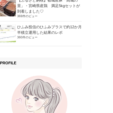
【ふるさと納税】都城産豚「高城の
里」・宮崎県産鶏 満足5kgセットが
到着しました♡
369件のビュー
ひふみ投信のひふみプラスで約12か月
半積立運用した結果のレポ
360件のビュー
PROFILE