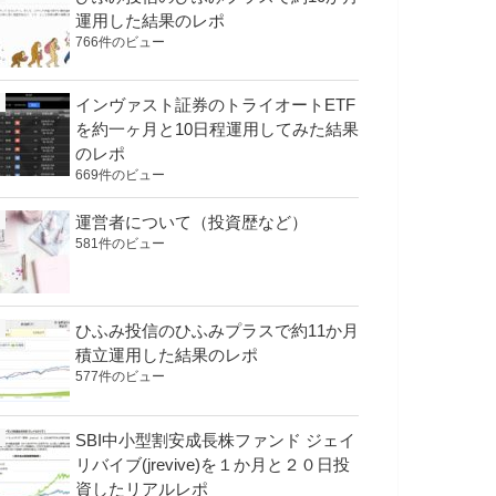
運用した結果のレポ
766件のビュー
インヴァスト証券のトライオートETF
を約一ヶ月と10日程運用してみた結果
のレポ
669件のビュー
運営者について（投資歴など）
581件のビュー
ひふみ投信のひふみプラスで約11か月
積立運用した結果のレポ
577件のビュー
SBI中小型割安成長株ファンド ジェイ
リバイブ(jrevive)を１か月と２０日投
資したリアルレポ