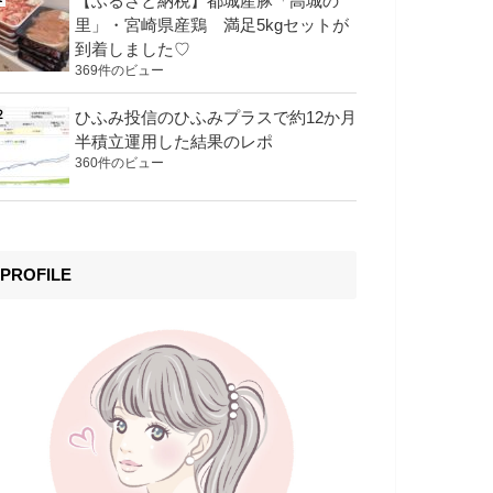
【ふるさと納税】都城産豚「高城の
里」・宮崎県産鶏 満足5kgセットが
到着しました♡
369件のビュー
ひふみ投信のひふみプラスで約12か月
半積立運用した結果のレポ
360件のビュー
PROFILE