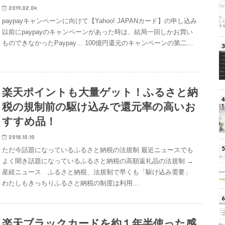
2019.02.04
paypayキャンペーンに向けて【Yahoo! JAPANカード】の申し込み
以前にpaypayのキャンペーンがあった時は、結局一回しかお買い
ものできなかったPaypay… 100億円還元のキャンペーンの第二…
楽天ポイントも大量ゲット！ふるさと納
税の規制前の駆け込みで還元率の高いお
すすめ品！
2018.10.10
ただ今話題になっているふるさと納税の法規制 最近ニュースでも
よく聞き話題になっているふるさと納税の高額返礼品の法規制 →
産経ニュース ふるさと納税、法規制で早くも「駆け込み需要」
わたしもきっちりふるさと納税の制度は利用…
楽天ブラックカードを約１年半使った感