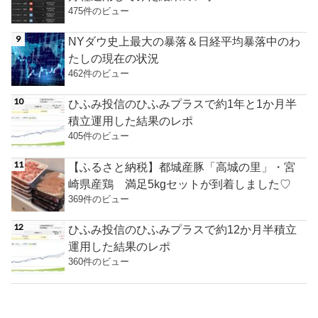
475件のビュー
NYダウ史上最大の暴落＆日経平均暴落中のわ
たしの現在の状況
462件のビュー
ひふみ投信のひふみプラスで約1年と1か月半
積立運用した結果のレポ
405件のビュー
【ふるさと納税】都城産豚「高城の里」・宮
崎県産鶏 満足5kgセットが到着しました♡
369件のビュー
ひふみ投信のひふみプラスで約12か月半積立
運用した結果のレポ
360件のビュー