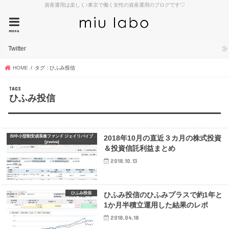
資産運用は楽しく♪東京で働く女性の資産運用のブログです♡
menu
Twitter
HOME
タグ : ひふみ投信
ひふみ投信
BI中小型割安成長株ファンド ジェイリバイブ
2018年10月の直近３カ月の株式投資
(jrevive)
＆投資信託利益まとめ
2018.10.13
ひふみ投信
ひふみ投信のひふみプラスで約1年と
1か月半積立運用した結果のレポ
2018.04.18