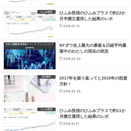
ひふみ投信
ひふみ投信のひふみプラスで約12か
月半積立運用した結果のレポ
2018.03.15
BI中小型割安成長株ファンド ジェイリバイブ
NYダウ史上最大の暴落＆日経平均暴
(jrevive)
落中のわたしの現在の状況
2018.02.09
自己紹介
2017年を振り返ってと2018年の投資
方針！
2018.02.05
ひふみ投信
ひふみ投信のひふみプラスで約11か
月積立運用した結果のレポ
2018.01.31