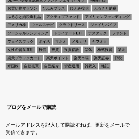
SBI中小型割安成長株ファンド ジェイリバイブ
welthnavi
お買い物マラソン
ひふみプラス
ひふみ投信
ふるさと納税
ふるさと納税返礼品
アクティブファンド
アメリカンファンディング
アメリカ株
ウェルスナビ
クラウドリース
ジェイリバイブ
ソーシャルレンディング
トライオートETF
ナスダック
ファンド
フェイスブック
ポイ活
マネオ
メルカリ
ヤフオク
女性の資産運用
投信
投資
投資信託
暴落
株式投資
楽天
楽天ブラックカード
楽天ポイント
楽天市場
楽天証券
節税
米国株
自動売買
自己紹介
資産運用
雑収入
雑記
ブログをメールで購読
メールアドレスを記入して購読すれば、更新をメールで
受信できます。