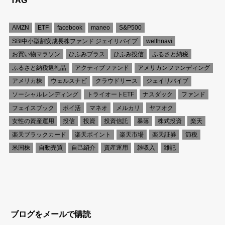
TAG
AMZN
ETF
facebook
maneo
S&P500
SBI中小型割安成長株ファンド ジェイリバイブ
welthnavi
お買い物マラソン
ひふみプラス
ひふみ投信
ふるさと納税
ふるさと納税返礼品
アクティブファンド
アメリカンファンディング
アメリカ株
ウェルスナビ
クラウドリース
ジェイリバイブ
ソーシャルレンディング
トライオートETF
ナスダック
ファンド
フェイスブック
ポイ活
マネオ
メルカリ
ヤフオク
女性の資産運用
投信
投資
投資信託
暴落
株式投資
楽天
楽天ブラックカード
楽天ポイント
楽天市場
楽天証券
節税
米国株
自動売買
自己紹介
資産運用
雑収入
雑記
ブログをメールで購読