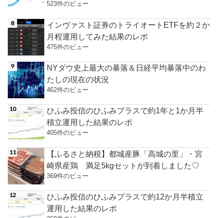
523件のビュー
インヴァスト証券のトライオートETFを約２か
月程運用してみた結果のレポ
475件のビュー
NYダウ史上最大の暴落＆日経平均暴落中のわ
たしの現在の状況
462件のビュー
ひふみ投信のひふみプラスで約1年と1か月半
積立運用した結果のレポ
405件のビュー
【ふるさと納税】都城産豚「高城の里」・宮
崎県産鶏 満足5kgセットが到着しました♡
369件のビュー
ひふみ投信のひふみプラスで約12か月半積立
運用した結果のレポ