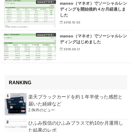
maneo(マネオ）
maneo（マネオ）でソーシャルレン
ディングを開始後約４か月経過しま
した
2018.10.02
maneo(マネオ）
maneo（マネオ）でソーシャルレン
ディングはじめました
2018.08.31
RANKING
楽天ブラックカードを約１年半使った感想と
届いた経緯など
2.8k件のビュー
ひふみ投信のひふみプラスで約10か月運用し
た結果のレポ