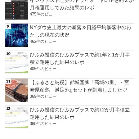
月程運用してみた結果のレポ
475件のビュー
NYダウ史上最大の暴落＆日経平均暴落中のわ
たしの現在の状況
462件のビュー
ひふみ投信のひふみプラスで約1年と1か月半
積立運用した結果のレポ
405件のビュー
【ふるさと納税】都城産豚「高城の里」・宮
崎県産鶏 満足5kgセットが到着しました♡
369件のビュー
ひふみ投信のひふみプラスで約12か月半積立
運用した結果のレポ
360件のビュー