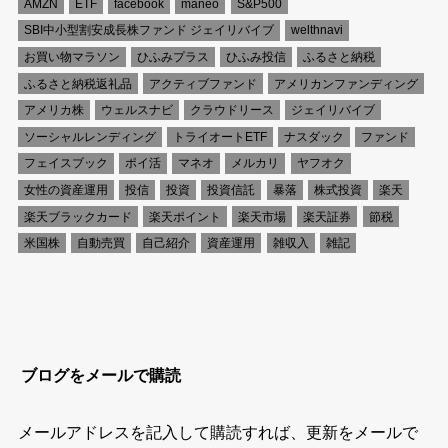
AMZN
ETF
facebook
maneo
S&P500
SBI中小型割安成長株ファンド ジェイリバイブ
welthnavi
お買い物マラソン
ひふみプラス
ひふみ投信
ふるさと納税
ふるさと納税返礼品
アクティブファンド
アメリカンファンディング
アメリカ株
ウェルスナビ
クラウドリース
ジェイリバイブ
ソーシャルレンディング
トライオートETF
ナスダック
ファンド
フェイスブック
ポイ活
マネオ
メルカリ
ヤフオク
女性の資産運用
投信
投資
投資信託
暴落
株式投資
楽天
楽天ブラックカード
楽天ポイント
楽天市場
楽天証券
節税
米国株
自動売買
自己紹介
資産運用
雑収入
雑記
ブログをメールで購読
メールアドレスを記入して購読すれば、更新をメールで