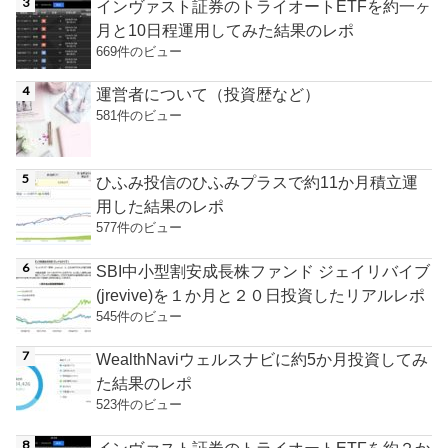
インヴァスト証券のトライオートETFを約一ヶ
月と10日程運用してみた結果のレポ
669件のビュー
運営者について（投資歴など）
581件のビュー
ひふみ投信のひふみプラスで約11か月積立運
用した結果のレポ
577件のビュー
SBI中小型割安成長株ファンド ジェイリバイブ
(jrevive)を１か月と２０日投資したリアルレポ
545件のビュー
WealthNaviウェルスナビに約5か月投資してみ
た結果のレポ
523件のビュー
インヴァスト証券のトライオートETFを約２か