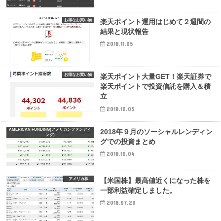
お得なお買い物
楽天ポイント運用はじめて２週間の
結果と現状報告
2018.11.05
お得なお買い物
楽天ポイント大量GET！楽天証券で
楽天ポイントで投資信託を購入＆積
立
2018.10.05
AMERICAN FUNDING(アメリカンファンディ
2018年９月のソーシャルレンディン
ング)
グでの投資まとめ
2018.10.04
アメリカ株
【米国株】最高値近くになった株を
一部利益確定しました。
2018.07.20