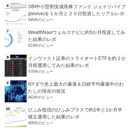
SBI中小型割安成長株ファンド ジェイリバイブ
(jrevive)を１か月と２０日投資したリアルレポ
545件のビュー
WealthNaviウェルスナビに約5か月投資してみ
た結果のレポ
523件のビュー
インヴァスト証券のトライオートETFを約２か
月程運用してみた結果のレポ
475件のビュー
NYダウ史上最大の暴落＆日経平均暴落中のわ
たしの現在の状況
462件のビュー
ひふみ投信のひふみプラスで約1年と1か月半
積立運用した結果のレポ
405件のビュー