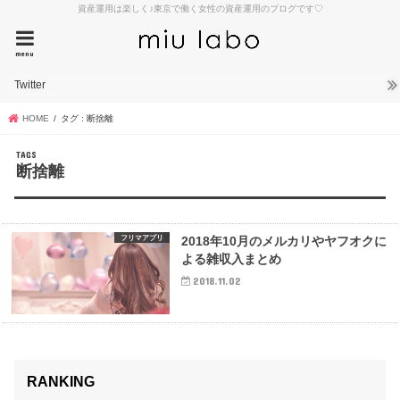
資産運用は楽しく♪東京で働く女性の資産運用のブログです♡
menu
Twitter
HOME
タグ : 断捨離
断捨離
フリマアプリ
2018年10月のメルカリやヤフオクに
よる雑収入まとめ
2018.11.02
RANKING