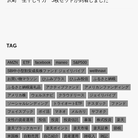
TAG
AMZN
ETF
facebook
maneo
S&P500
SBI中小型割安成長株ファンド ジェイリバイブ
welthnavi
お買い物マラソン
ひふみプラス
ひふみ投信
ふるさと納税
ふるさと納税返礼品
アクティブファンド
アメリカンファンディング
アメリカ株
ウェルスナビ
クラウドリース
ジェイリバイブ
ソーシャルレンディング
トライオートETF
ナスダック
ファンド
フェイスブック
ポイ活
マネオ
メルカリ
ヤフオク
女性の資産運用
投信
投資
投資信託
暴落
株式投資
楽天
楽天ブラックカード
楽天ポイント
楽天市場
楽天証券
節税
米国株
自動売買
自己紹介
資産運用
雑収入
雑記