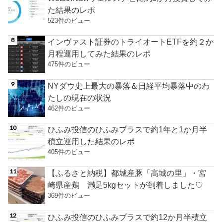
た結果のレポ
523件のビュー
インヴァスト証券のトライオートETFを約２か
月程運用してみた結果のレポ
475件のビュー
NYダウ史上最大の暴落＆日経平均暴落中のわ
たしの現在の状況
462件のビュー
ひふみ投信のひふみプラスで約1年と1か月半
積立運用した結果のレポ
405件のビュー
【ふるさと納税】都城産豚「高城の里」・宮
崎県産鶏 満足5kgセットが到着しました♡
369件のビュー
ひふみ投信のひふみプラスで約12か月半積立