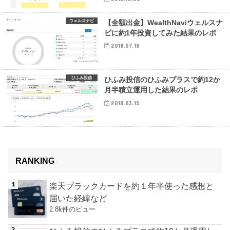
ウェルスナビ
【全額出金】WealthNaviウェルスナ
ビに約1年投資してみた結果のレポ
2018.07.18
ひふみ投信
ひふみ投信のひふみプラスで約12か
月半積立運用した結果のレポ
2018.03.15
RANKING
楽天ブラックカードを約１年半使った感想と
届いた経緯など
2.8k件のビュー