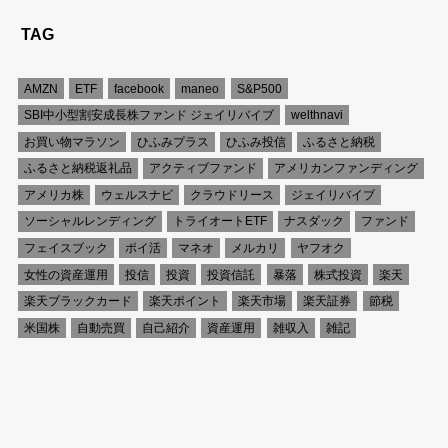
TAG
AMZN
ETF
facebook
maneo
S&P500
SBI中小型割安成長株ファンド ジェイリバイブ
welthnavi
お買い物マラソン
ひふみプラス
ひふみ投信
ふるさと納税
ふるさと納税返礼品
アクティブファンド
アメリカンファンディング
アメリカ株
ウェルスナビ
クラウドリース
ジェイリバイブ
ソーシャルレンディング
トライオートETF
ナスダック
ファンド
フェイスブック
ポイ活
マネオ
メルカリ
ヤフオク
女性の資産運用
投信
投資
投資信託
暴落
株式投資
楽天
楽天ブラックカード
楽天ポイント
楽天市場
楽天証券
節税
米国株
自動売買
自己紹介
資産運用
雑収入
雑記