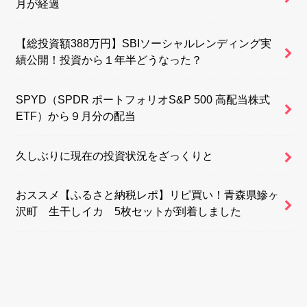
月が経過
【総投資額388万円】SBIソーシャルレンディング実
績公開！投資から１年半どうなった？
SPYD（SPDR ポートフォリオS&P 500 高配当株式
ETF）から９月分の配当
久しぶりに現在の投資状況をざっくりと
おススメ【ふるさと納税レポ】リピ買い！青森県鰺ヶ
沢町 生干しイカ 5枚セットが到着しました