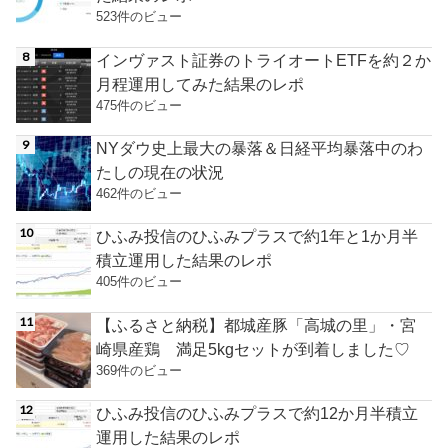
523件のビュー
インヴァスト証券のトライオートETFを約２か
月程運用してみた結果のレポ
475件のビュー
NYダウ史上最大の暴落＆日経平均暴落中のわ
たしの現在の状況
462件のビュー
ひふみ投信のひふみプラスで約1年と1か月半
積立運用した結果のレポ
405件のビュー
【ふるさと納税】都城産豚「高城の里」・宮
崎県産鶏 満足5kgセットが到着しました♡
369件のビュー
ひふみ投信のひふみプラスで約12か月半積立
運用した結果のレポ