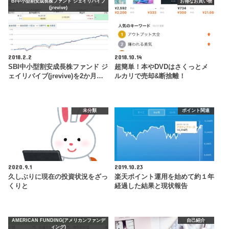
BI中小型割安成長株ファンド ジェイリバイブ
お得なお買い物
(jrevive)
2018.2.2
2018.10.14
SBI中小型割安成長株ファンド ジ
超簡単！本やDVDはさくっとメ
ェイリバイブ(jrevive)を2か月…
ルカリで売却&断捨離！
未分類
ポイント関連
2020.9.1
2019.10.23
久しぶりに現在の投資状況をざっ
楽天ポイント運用を始めて約１年
くりと
経過した結果と現状報告
AMERICAN FUNDING(アメリカンファンデ
自己紹介
ィング)