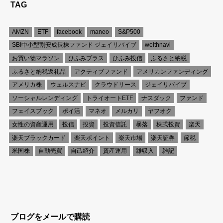
TAG
AMZN
ETF
facebook
maneo
S&P500
SBI中小型割安成長株ファンド ジェイリバイブ
welthnavi
お買い物マラソン
ひふみプラス
ひふみ投信
ふるさと納税
ふるさと納税返礼品
アクティブファンド
アメリカンファンディング
アメリカ株
ウェルスナビ
クラウドリース
ジェイリバイブ
ソーシャルレンディング
トライオートETF
ナスダック
ファンド
フェイスブック
ポイ活
マネオ
メルカリ
ヤフオク
女性の資産運用
投信
投資
投資信託
暴落
株式投資
楽天
楽天ブラックカード
楽天ポイント
楽天市場
楽天証券
節税
米国株
自動売買
自己紹介
資産運用
雑収入
雑記
ブログをメールで購読