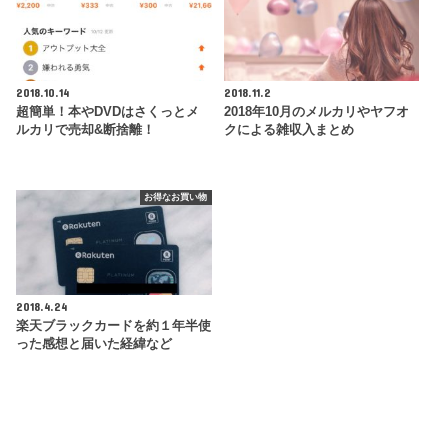
2018.10.14
2018.11.2
超簡単！本やDVDはさくっとメ
2018年10月のメルカリやヤフオ
ルカリで売却&断捨離！
クによる雑収入まとめ
お得なお買い物
2018.4.24
楽天ブラックカードを約１年半使
った感想と届いた経緯など