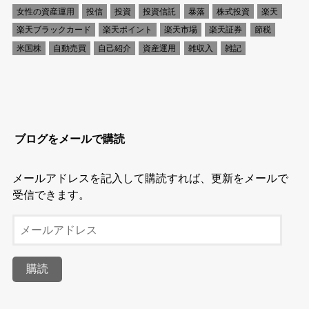
女性の資産運用
投信
投資
投資信託
暴落
株式投資
楽天
楽天ブラックカード
楽天ポイント
楽天市場
楽天証券
節税
米国株
自動売買
自己紹介
資産運用
雑収入
雑記
ブログをメールで購読
メールアドレスを記入して購読すれば、更新をメールで
受信できます。
メ
ー
ル
購読
ア
ド
レ