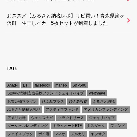
おススメ【ふるさと納税レポ】リピ買い！青森県鰺ヶ
沢町 生干しイカ 5枚セットが到着しました
TAG
AMZN
ETF
facebook
maneo
S&P500
SBI中小型割安成長株ファンド ジェイリバイブ
welthnavi
お買い物マラソン
ひふみプラス
ひふみ投信
ふるさと納税
ふるさと納税返礼品
アクティブファンド
アメリカンファンディング
アメリカ株
ウェルスナビ
クラウドリース
ジェイリバイブ
ソーシャルレンディング
トライオートETF
ナスダック
ファンド
フェイスブック
ポイ活
マネオ
メルカリ
ヤフオク