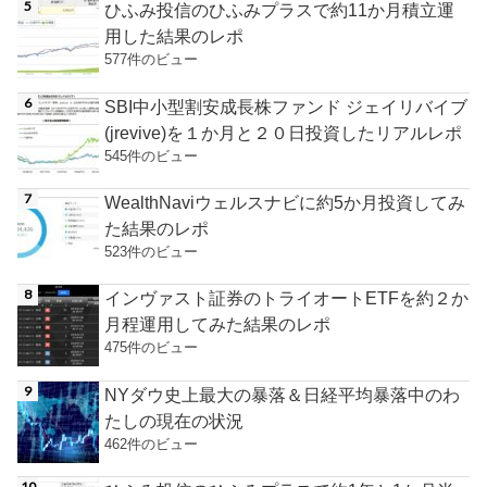
ひふみ投信のひふみプラスで約11か月積立運
用した結果のレポ
577件のビュー
SBI中小型割安成長株ファンド ジェイリバイブ
(jrevive)を１か月と２０日投資したリアルレポ
545件のビュー
WealthNaviウェルスナビに約5か月投資してみ
た結果のレポ
523件のビュー
インヴァスト証券のトライオートETFを約２か
月程運用してみた結果のレポ
475件のビュー
NYダウ史上最大の暴落＆日経平均暴落中のわ
たしの現在の状況
462件のビュー