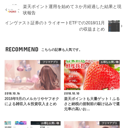
楽天ポイント運用を始めて３か月経過した結果と現
状報告
インヴァスト証券のトライオートETFでの2018/11月
の収益まとめ
RECOMMEND
こちらの記事も人気です。
フリマアプリ
お得なお買い物
2018.10.16
2018.10.10
2018年9月のメルカリやヤフオク
楽天ポイントも大量ゲット！ふる
による雑収入＆投資収入まとめ
さと納税の規制前の駆け込みで還
元率の高いお…
お得なお買い物
フリマアプリ