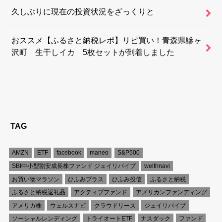
久しぶりに現在の投資状況をざっくりと
おススメ【ふるさと納税レポ】リピ買い！青森県鰺ヶ
沢町 生干しイカ 5枚セットが到着しました
TAG
AMZN
ETF
facebook
maneo
S&P500
SBI中小型割安成長株ファンド ジェイリバイブ
welthnavi
お買い物マラソン
ひふみプラス
ひふみ投信
ふるさと納税
ふるさと納税返礼品
アクティブファンド
アメリカンファンディング
アメリカ株
ウェルスナビ
クラウドリース
ジェイリバイブ
ソーシャルレンディング
トライオートETF
ナスダック
ファンド