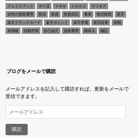
フェイスブック
ポイ活
マネオ
メルカリ
ヤフオク
女性の資産運用
投信
投資
投資信託
暴落
株式投資
楽天
楽天ブラックカード
楽天ポイント
楽天市場
楽天証券
節税
米国株
自動売買
自己紹介
資産運用
雑収入
雑記
ブログをメールで購読
メールアドレスを記入して購読すれば、更新をメールで
受信できます。
メ
ー
ル
購読
ア
ド