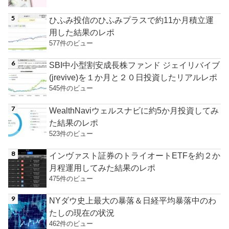
ひふみ投信のひふみプラスで約11か月積立運
用した結果のレポ
577件のビュー
SBI中小型割安成長株ファンド ジェイリバイブ
(jrevive)を１か月と２０日投資したリアルレポ
545件のビュー
WealthNaviウェルスナビに約5か月投資してみ
た結果のレポ
523件のビュー
インヴァスト証券のトライオートETFを約２か
月程運用してみた結果のレポ
475件のビュー
NYダウ史上最大の暴落＆日経平均暴落中のわ
たしの現在の状況
462件のビュー