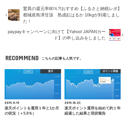
驚異の還元率80％?!おすすめ【ふるさと納税レポ】
都城産島津甘藷 熟成紅はるか 10kgが到着しまし
た！
paypayキャンペーンに向けて【Yahoo! JAPANカー
ド】の申し込みをしました
RECOMMEND
こちらの記事も人気です。
楽天
ポイント関連
2019.11.19
2019.10.23
楽天ポイントを運用１年と1か月
楽天ポイント運用を始めて約１年
の状況（＋5.8％）
経過した結果と現状報告