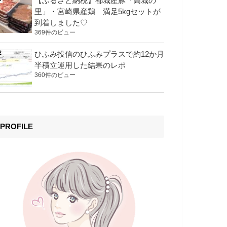
【ふるさと納税】都城産豚「高城の
里」・宮崎県産鶏 満足5kgセットが
到着しました♡
369件のビュー
ひふみ投信のひふみプラスで約12か月
半積立運用した結果のレポ
360件のビュー
PROFILE