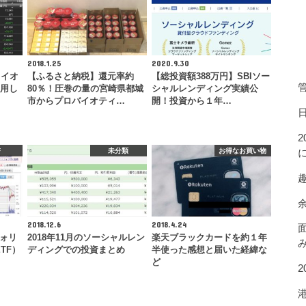
2018.1.25
2020.9.30
ライオ
【ふるさと納税】還元率約
【総投資額388万円】SBIソー
管
運用し
80％！圧巻の量の宮崎県都城
シャルレンディング実績公
市からプロバイオティ…
開！投資から１年…
F
未分類
お得なお買い物
2018.12.6
2018.4.24
フォリ
2018年11月のソーシャルレン
楽天ブラックカードを約１年
み
ETF）
ディングでの投資まとめ
半使った感想と届いた経緯な
ど