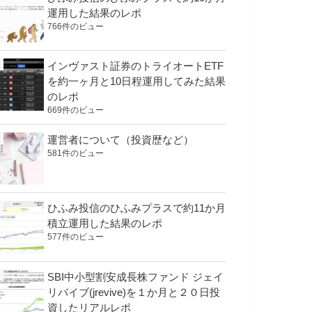
運用した結果のレポ
766件のビュー
インヴァスト証券のトライオートETF
を約一ヶ月と10日程運用してみた結果
のレポ
669件のビュー
運営者について（投資歴など）
581件のビュー
ひふみ投信のひふみプラスで約11か月
積立運用した結果のレポ
577件のビュー
SBI中小型割安成長株ファンド ジェイ
リバイブ(jrevive)を１か月と２０日投
資したリアルレポ