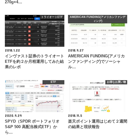
270g×4…
トライオートETF
AMERICAN FUNDING(アメリカンファンデ
ィング)
2018.1.22
2018.9.27
インヴァスト証券のトライオート
AMERICAN FUNDING(アメリカ
ETFを約２か月程運用してみた結
ンファンディング)でソーシャ
果のレポ
ル…
ETF
お得なお買い物
2020.9.29
2018.11.5
SPYD（SPDR ポートフォリオ
楽天ポイント運用はじめて２週間
S&P 500 高配当株式ETF）か
の結果と現状報告
ら…