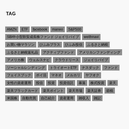
TAG
AMZN
ETF
facebook
maneo
S&P500
SBI中小型割安成長株ファンド ジェイリバイブ
welthnavi
お買い物マラソン
ひふみプラス
ひふみ投信
ふるさと納税
ふるさと納税返礼品
アクティブファンド
アメリカンファンディング
アメリカ株
ウェルスナビ
クラウドリース
ジェイリバイブ
ソーシャルレンディング
トライオートETF
ナスダック
ファンド
フェイスブック
ポイ活
マネオ
メルカリ
ヤフオク
女性の資産運用
投信
投資
投資信託
暴落
株式投資
楽天
楽天ブラックカード
楽天ポイント
楽天市場
楽天証券
節税
米国株
自動売買
自己紹介
資産運用
雑収入
雑記