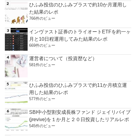
ひふみ投信のひふみプラスで約10か月運用し
た結果のレポ
766件のビュー
インヴァスト証券のトライオートETFを約一ヶ
月と10日程運用してみた結果のレポ
669件のビュー
運営者について（投資歴など）
581件のビュー
ひふみ投信のひふみプラスで約11か月積立運
用した結果のレポ
577件のビュー
SBI中小型割安成長株ファンド ジェイリバイブ
(jrevive)を１か月と２０日投資したリアルレポ
545件のビュー