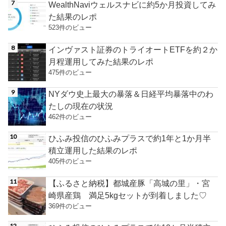
WealthNaviウェルスナビに約5か月投資してみ
た結果のレポ
523件のビュー
インヴァスト証券のトライオートETFを約２か
月程運用してみた結果のレポ
475件のビュー
NYダウ史上最大の暴落＆日経平均暴落中のわ
たしの現在の状況
462件のビュー
ひふみ投信のひふみプラスで約1年と1か月半
積立運用した結果のレポ
405件のビュー
【ふるさと納税】都城産豚「高城の里」・宮
崎県産鶏 満足5kgセットが到着しました♡
369件のビュー