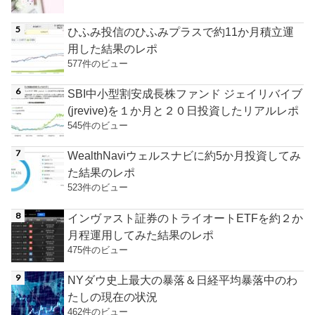
ひふみ投信のひふみプラスで約11か月積立運
用した結果のレポ
577件のビュー
SBI中小型割安成長株ファンド ジェイリバイブ
(jrevive)を１か月と２０日投資したリアルレポ
545件のビュー
WealthNaviウェルスナビに約5か月投資してみ
た結果のレポ
523件のビュー
インヴァスト証券のトライオートETFを約２か
月程運用してみた結果のレポ
475件のビュー
NYダウ史上最大の暴落＆日経平均暴落中のわ
たしの現在の状況
462件のビュー