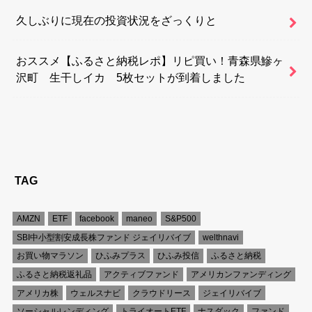
久しぶりに現在の投資状況をざっくりと
おススメ【ふるさと納税レポ】リピ買い！青森県鰺ヶ
沢町 生干しイカ 5枚セットが到着しました
TAG
AMZN
ETF
facebook
maneo
S&P500
SBI中小型割安成長株ファンド ジェイリバイブ
welthnavi
お買い物マラソン
ひふみプラス
ひふみ投信
ふるさと納税
ふるさと納税返礼品
アクティブファンド
アメリカンファンディング
アメリカ株
ウェルスナビ
クラウドリース
ジェイリバイブ
ソーシャルレンディング
トライオートETF
ナスダック
ファンド