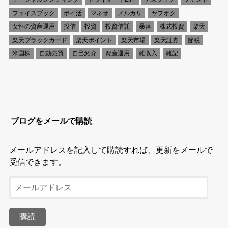
フェイスブック
ポイ活
マネオ
メルカリ
ヤフオク
女性の資産運用
投信
投資
投資信託
暴落
株式投資
楽天
楽天ブラックカード
楽天ポイント
楽天市場
楽天証券
節税
米国株
自動売買
自己紹介
資産運用
雑収入
雑記
ブログをメールで購読
メールアドレスを記入して購読すれば、更新をメールで
受信できます。
メ
ー
ル
購読
ア