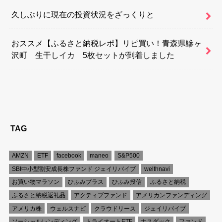
久しぶりに現在の投資状況をざっくりと
おススメ【ふるさと納税レポ】リピ買い！青森県鰺ヶ
沢町 生干しイカ 5枚セットが到着しました
TAG
AMZN
ETF
facebook
maneo
S&P500
SBI中小型割安成長株ファンド ジェイリバイブ
welthnavi
お買い物マラソン
ひふみプラス
ひふみ投信
ふるさと納税
ふるさと納税返礼品
アクティブファンド
アメリカンファンディング
アメリカ株
ウェルスナビ
クラウドリース
ジェイリバイブ
ソーシャルレンディング
トライオートETF
ナスダック
ファンド