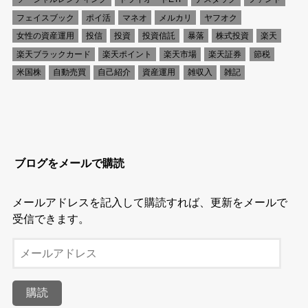
フェイスブック
ポイ活
マネオ
メルカリ
ヤフオク
女性の資産運用
投信
投資
投資信託
暴落
株式投資
楽天
楽天ブラックカード
楽天ポイント
楽天市場
楽天証券
節税
米国株
自動売買
自己紹介
資産運用
雑収入
雑記
ブログをメールで購読
メールアドレスを記入して購読すれば、更新をメールで
受信できます。
メ
ー
ル
購読
ア