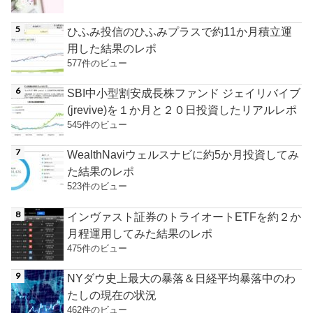
ひふみ投信のひふみプラスで約11か月積立運
用した結果のレポ
577件のビュー
SBI中小型割安成長株ファンド ジェイリバイブ
(jrevive)を１か月と２０日投資したリアルレポ
545件のビュー
WealthNaviウェルスナビに約5か月投資してみ
た結果のレポ
523件のビュー
インヴァスト証券のトライオートETFを約２か
月程運用してみた結果のレポ
475件のビュー
NYダウ史上最大の暴落＆日経平均暴落中のわ
たしの現在の状況
462件のビュー