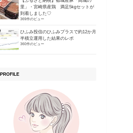
【ふるさと納税】都城産豚「高城の
里」・宮崎県産鶏 満足5kgセットが
到着しました♡
369件のビュー
ひふみ投信のひふみプラスで約12か月
半積立運用した結果のレポ
360件のビュー
PROFILE