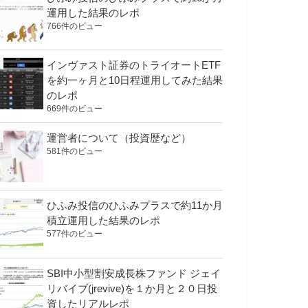
運用した結果のレポ
766件のビュー
インヴァスト証券のトライオートETF
を約一ヶ月と10日程運用してみた結果
のレポ
669件のビュー
運営者について（投資歴など）
581件のビュー
ひふみ投信のひふみプラスで約11か月
積立運用した結果のレポ
577件のビュー
SBI中小型割安成長株ファンド ジェイ
リバイブ(jrevive)を１か月と２０日投
資したリアルレポ