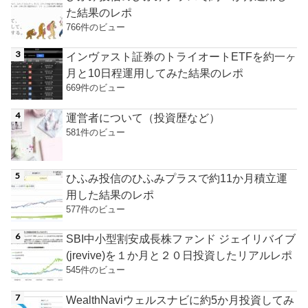
た結果のレポ
766件のビュー
インヴァスト証券のトライオートETFを約一ヶ
月と10日程運用してみた結果のレポ
669件のビュー
運営者について（投資歴など）
581件のビュー
ひふみ投信のひふみプラスで約11か月積立運
用した結果のレポ
577件のビュー
SBI中小型割安成長株ファンド ジェイリバイブ
(jrevive)を１か月と２０日投資したリアルレポ
545件のビュー
WealthNaviウェルスナビに約5か月投資してみ