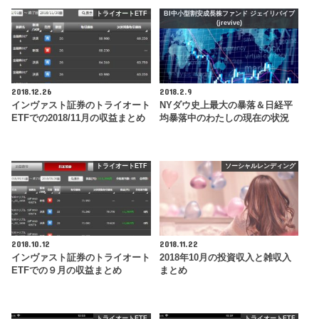
トライオートETF
BI中小型割安成長株ファンド ジェイリバイブ
(jrevive)
2018.12.26
2018.2.9
インヴァスト証券のトライオート
NYダウ史上最大の暴落＆日経平
ETFでの2018/11月の収益まとめ
均暴落中のわたしの現在の状況
トライオートETF
ソーシャルレンディング
2018.10.12
2018.11.22
インヴァスト証券のトライオート
2018年10月の投資収入と雑収入
ETFでの９月の収益まとめ
まとめ
トライオートETF
トライオートETF