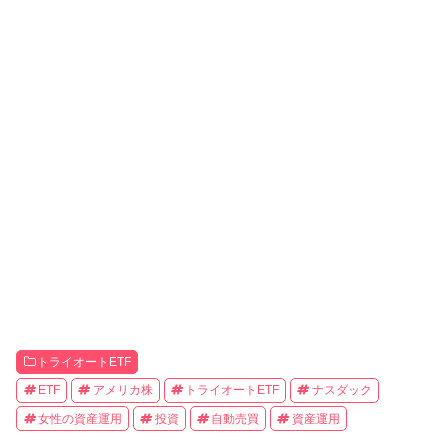
トライオートETF
ETF
アメリカ株
トライオートETF
ナスダック
女性の資産運用
投資
自動売買
資産運用