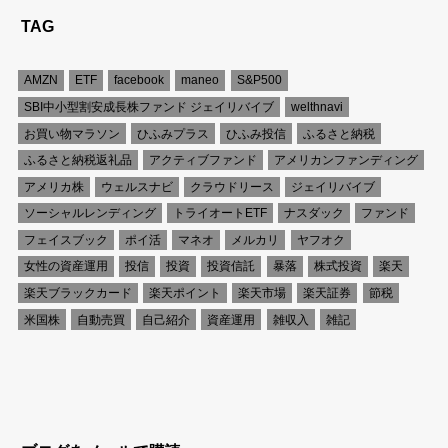
TAG
AMZN
ETF
facebook
maneo
S&P500
SBI中小型割安成長株ファンド ジェイリバイブ
welthnavi
お買い物マラソン
ひふみプラス
ひふみ投信
ふるさと納税
ふるさと納税返礼品
アクティブファンド
アメリカンファンディング
アメリカ株
ウェルスナビ
クラウドリース
ジェイリバイブ
ソーシャルレンディング
トライオートETF
ナスダック
ファンド
フェイスブック
ポイ活
マネオ
メルカリ
ヤフオク
女性の資産運用
投信
投資
投資信託
暴落
株式投資
楽天
楽天ブラックカード
楽天ポイント
楽天市場
楽天証券
節税
米国株
自動売買
自己紹介
資産運用
雑収入
雑記