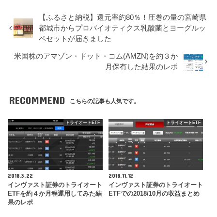
【ふるさと納税】還元率約80％！圧巻の量の宮崎県
都城市からプロバイオティクス乳酸菌とヨーグルッ
ペセットが届きました
米国株のアマゾン・ドット・コム(AMZN)を約３か
月保有した結果のレポ
RECOMMEND
こちらの記事も人気です。
トライオートETF
トライオートETF
2018.3.22
2018.11.12
インヴァスト証券のトライオート
インヴァスト証券のトライオート
ETFを約４か月程運用してみた結
ETFでの2018/10月の収益まとめ
果のレポ