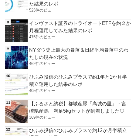
た結果のレポ
523件のビュー
インヴァスト証券のトライオートETFを約２か
月程運用してみた結果のレポ
475件のビュー
NYダウ史上最大の暴落＆日経平均暴落中のわ
たしの現在の状況
462件のビュー
ひふみ投信のひふみプラスで約1年と1か月半
積立運用した結果のレポ
405件のビュー
【ふるさと納税】都城産豚「高城の里」・宮
崎県産鶏 満足5kgセットが到着しました♡
369件のビュー
ひふみ投信のひふみプラスで約12か月半積立