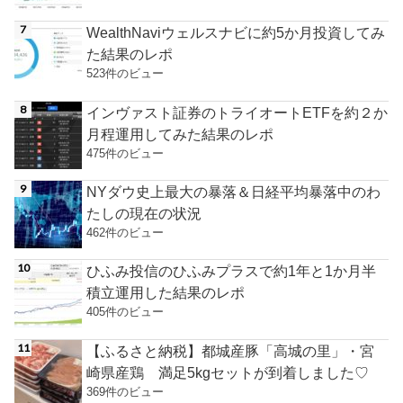
WealthNaviウェルスナビに約5か月投資してみ
た結果のレポ
523件のビュー
インヴァスト証券のトライオートETFを約２か
月程運用してみた結果のレポ
475件のビュー
NYダウ史上最大の暴落＆日経平均暴落中のわ
たしの現在の状況
462件のビュー
ひふみ投信のひふみプラスで約1年と1か月半
積立運用した結果のレポ
405件のビュー
【ふるさと納税】都城産豚「高城の里」・宮
崎県産鶏 満足5kgセットが到着しました♡
369件のビュー