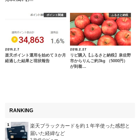
ポイント関連
ふるさと納税
2019.2.7
2018.2.27
楽天ポイント運用を始めて３か月
リピ購入【ふるさと納税】泉佐野
経過した結果と現状報告
市からりんご約3kg （5000円）
が到着…
RANKING
楽天ブラックカードを約１年半使った感想と
届いた経緯など
2.8k件のビュー