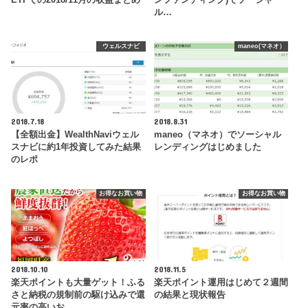
ETFでの2018/11月の収益まとめ
ンファンディング)でソーシャ
ル…
ウェルスナビ
maneo(マネオ）
2018.7.18
2018.8.31
【全額出金】WealthNaviウェル
maneo（マネオ）でソーシャル
スナビに約1年投資してみた結果
レンディングはじめました
のレポ
お得なお買い物
お得なお買い物
2018.10.10
2018.11.5
楽天ポイントも大量ゲット！ふる
楽天ポイント運用はじめて２週間
さと納税の規制前の駆け込みで還
の結果と現状報告
元率の高いお…