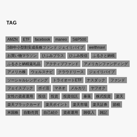
TAG
AMZN
ETF
facebook
maneo
S&P500
SBI中小型割安成長株ファンド ジェイリバイブ
welthnavi
お買い物マラソン
ひふみプラス
ひふみ投信
ふるさと納税
ふるさと納税返礼品
アクティブファンド
アメリカンファンディング
アメリカ株
ウェルスナビ
クラウドリース
ジェイリバイブ
ソーシャルレンディング
トライオートETF
ナスダック
ファンド
フェイスブック
ポイ活
マネオ
メルカリ
ヤフオク
女性の資産運用
投信
投資
投資信託
暴落
株式投資
楽天
楽天ブラックカード
楽天ポイント
楽天市場
楽天証券
節税
米国株
自動売買
自己紹介
資産運用
雑収入
雑記