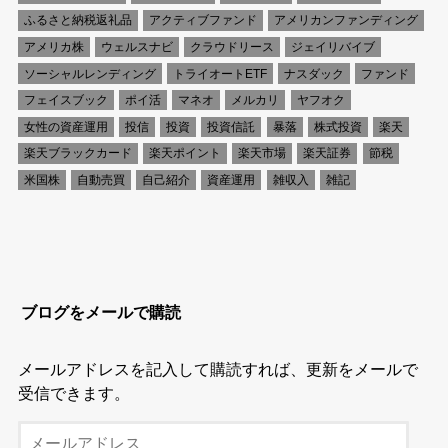
ふるさと納税返礼品
アクティブファンド
アメリカンファンディング
アメリカ株
ウェルスナビ
クラウドリース
ジェイリバイブ
ソーシャルレンディング
トライオートETF
ナスダック
ファンド
フェイスブック
ポイ活
マネオ
メルカリ
ヤフオク
女性の資産運用
投信
投資
投資信託
暴落
株式投資
楽天
楽天ブラックカード
楽天ポイント
楽天市場
楽天証券
節税
米国株
自動売買
自己紹介
資産運用
雑収入
雑記
ブログをメールで購読
メールアドレスを記入して購読すれば、更新をメールで
受信できます。
メ