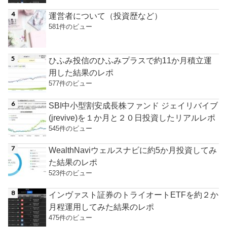
運営者について（投資歴など）
581件のビュー
ひふみ投信のひふみプラスで約11か月積立運
用した結果のレポ
577件のビュー
SBI中小型割安成長株ファンド ジェイリバイブ
(jrevive)を１か月と２０日投資したリアルレポ
545件のビュー
WealthNaviウェルスナビに約5か月投資してみ
た結果のレポ
523件のビュー
インヴァスト証券のトライオートETFを約２か
月程運用してみた結果のレポ
475件のビュー