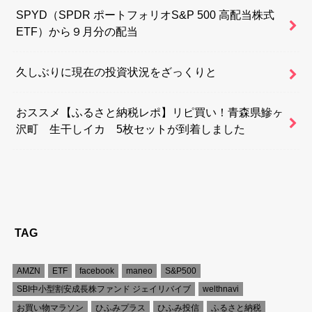
SPYD（SPDR ポートフォリオS&P 500 高配当株式
ETF）から９月分の配当
久しぶりに現在の投資状況をざっくりと
おススメ【ふるさと納税レポ】リピ買い！青森県鰺ヶ
沢町 生干しイカ 5枚セットが到着しました
TAG
AMZN
ETF
facebook
maneo
S&P500
SBI中小型割安成長株ファンド ジェイリバイブ
welthnavi
お買い物マラソン
ひふみプラス
ひふみ投信
ふるさと納税