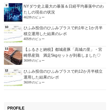
NYダウ史上最大の暴落＆日経平均暴落中のわ
たしの現在の状況
462件のビュー
ひふみ投信のひふみプラスで約1年と1か月半
積立運用した結果のレポ
405件のビュー
【ふるさと納税】都城産豚「高城の里」・宮
崎県産鶏 満足5kgセットが到着しました♡
369件のビュー
ひふみ投信のひふみプラスで約12か月半積立
運用した結果のレポ
360件のビュー
PROFILE