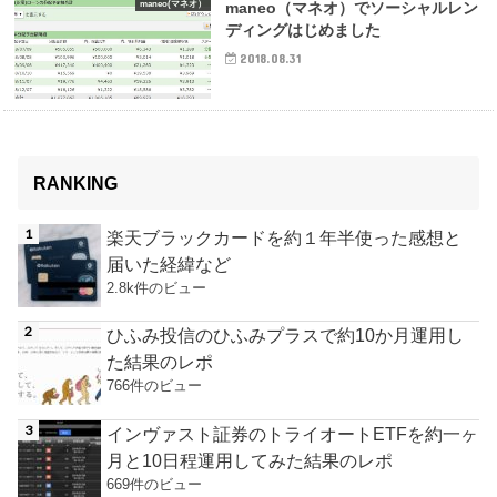
maneo(マネオ）
maneo（マネオ）でソーシャルレン
ディングはじめました
2018.08.31
RANKING
楽天ブラックカードを約１年半使った感想と
届いた経緯など
2.8k件のビュー
ひふみ投信のひふみプラスで約10か月運用し
た結果のレポ
766件のビュー
インヴァスト証券のトライオートETFを約一ヶ
月と10日程運用してみた結果のレポ
669件のビュー