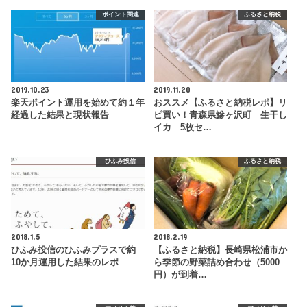
ポイント関連
ふるさと納税
2019.10.23
2019.11.20
楽天ポイント運用を始めて約１年
おススメ【ふるさと納税レポ】リ
経過した結果と現状報告
ピ買い！青森県鰺ヶ沢町 生干し
イカ 5枚セ…
ひふみ投信
ふるさと納税
2018.1.5
2018.2.19
ひふみ投信のひふみプラスで約
【ふるさと納税】長崎県松浦市か
10か月運用した結果のレポ
ら季節の野菜詰め合わせ（5000
円）が到着…