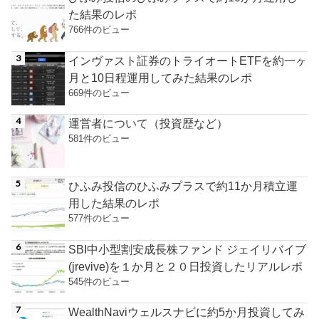
た結果のレポ
766件のビュー
インヴァスト証券のトライオートETFを約一ヶ
月と10日程運用してみた結果のレポ
669件のビュー
運営者について（投資歴など）
581件のビュー
ひふみ投信のひふみプラスで約11か月積立運
用した結果のレポ
577件のビュー
SBI中小型割安成長株ファンド ジェイリバイブ
(jrevive)を１か月と２０日投資したリアルレポ
545件のビュー
WealthNaviウェルスナビに約5か月投資してみ