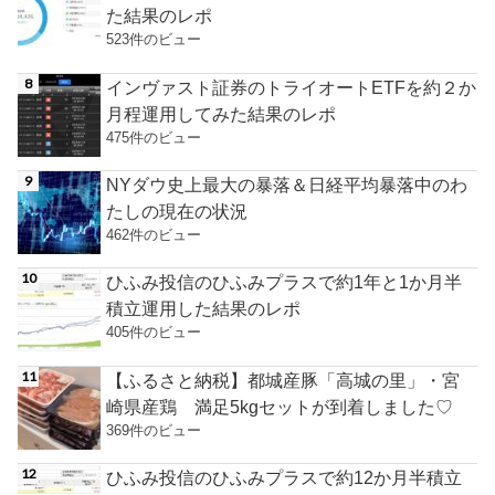
た結果のレポ
523件のビュー
インヴァスト証券のトライオートETFを約２か
月程運用してみた結果のレポ
475件のビュー
NYダウ史上最大の暴落＆日経平均暴落中のわ
たしの現在の状況
462件のビュー
ひふみ投信のひふみプラスで約1年と1か月半
積立運用した結果のレポ
405件のビュー
【ふるさと納税】都城産豚「高城の里」・宮
崎県産鶏 満足5kgセットが到着しました♡
369件のビュー
ひふみ投信のひふみプラスで約12か月半積立