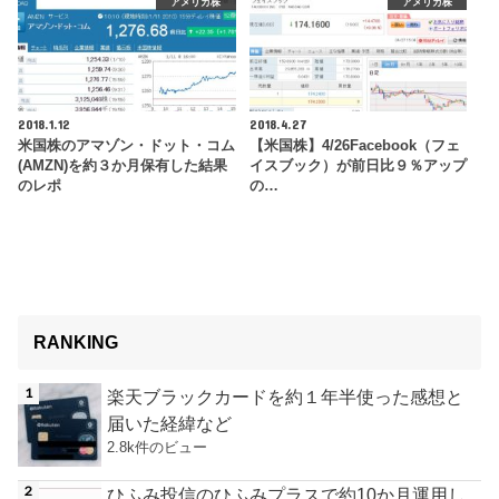
アメリカ株
アメリカ株
2018.1.12
2018.4.27
米国株のアマゾン・ドット・コム
【米国株】4/26Facebook（フェ
(AMZN)を約３か月保有した結果
イスブック）が前日比９％アップ
のレポ
の…
RANKING
楽天ブラックカードを約１年半使った感想と
届いた経緯など
2.8k件のビュー
ひふみ投信のひふみプラスで約10か月運用し