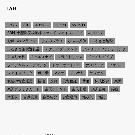
TAG
AMZN
ETF
facebook
maneo
S&P500
SBI中小型割安成長株ファンド ジェイリバイブ
welthnavi
お買い物マラソン
ひふみプラス
ひふみ投信
ふるさと納税
ふるさと納税返礼品
アクティブファンド
アメリカンファンディング
アメリカ株
ウェルスナビ
クラウドリース
ジェイリバイブ
ソーシャルレンディング
トライオートETF
ナスダック
ファンド
フェイスブック
ポイ活
マネオ
メルカリ
ヤフオク
女性の資産運用
投信
投資
投資信託
暴落
株式投資
楽天
楽天ブラックカード
楽天ポイント
楽天市場
楽天証券
節税
米国株
自動売買
自己紹介
資産運用
雑収入
雑記