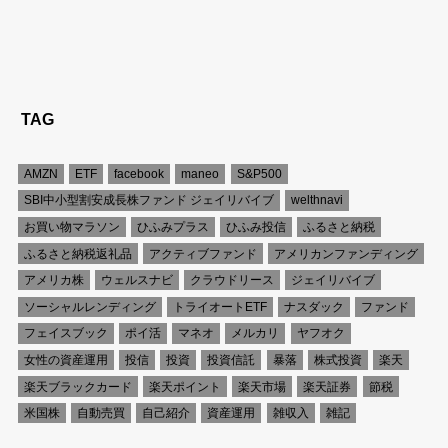
TAG
AMZN
ETF
facebook
maneo
S&P500
SBI中小型割安成長株ファンド ジェイリバイブ
welthnavi
お買い物マラソン
ひふみプラス
ひふみ投信
ふるさと納税
ふるさと納税返礼品
アクティブファンド
アメリカンファンディング
アメリカ株
ウェルスナビ
クラウドリース
ジェイリバイブ
ソーシャルレンディング
トライオートETF
ナスダック
ファンド
フェイスブック
ポイ活
マネオ
メルカリ
ヤフオク
女性の資産運用
投信
投資
投資信託
暴落
株式投資
楽天
楽天ブラックカード
楽天ポイント
楽天市場
楽天証券
節税
米国株
自動売買
自己紹介
資産運用
雑収入
雑記