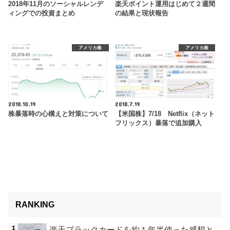
2018年11月のソーシャルレンデ
楽天ポイント運用はじめて２週間
ィングでの投資まとめ
の結果と現状報告
アメリカ株
アメリカ株
2018.10.19
2018.7.19
株暴落時の心構えと対策について
【米国株】7/18 Netflix（ネット
フリックス）暴落で追加購入
RANKING
楽天ブラックカードを約１年半使った感想と