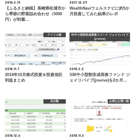
2018.2.19
2017.12.29
【ふるさと納税】長崎県松浦市か
WealthNaviウェルスナビに約5か
ら季節の野菜詰め合わせ（5000
月投資してみた結果のレポ
円）が到着…
アメリカ株
BI中小型割安成長株ファンド ジェイリバイブ
(jrevive)
2018.11.7
2018.2.2
2018年10月株式投資＆投資信託
SBI中小型割安成長株ファンド ジ
利益まとめ
ェイリバイブ(jrevive)を2か月…
未分類
お得なお買い物
2018.12.6
2018.11.5