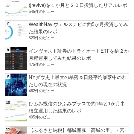
(jrevive)を１か月と２０日投資したリアルレポ
545件のビュー
WealthNaviウェルスナビに約5か月投資してみ
た結果のレポ
523件のビュー
インヴァスト証券のトライオートETFを約２か
月程運用してみた結果のレポ
475件のビュー
NYダウ史上最大の暴落＆日経平均暴落中のわ
たしの現在の状況
462件のビュー
ひふみ投信のひふみプラスで約1年と1か月半
積立運用した結果のレポ
405件のビュー
【ふるさと納税】都城産豚「高城の里」・宮