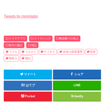
Tweets by mmmlabo
フリマアプリ
ライフハック
断捨離での収入
毎月の集計
雑記
フリル
メルカリ
ヤフオク
女性の資産運用
投資
雑収入
雑記
ツイート
シェア
はてブ
LINE
Pocket
feedly