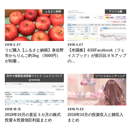
ふるさと納税
アメリカ株
2018.2.27
2018.4.27
リピ購入【ふるさと納税】泉佐野
【米国株】4/26Facebook（フェ
市からりんご約3kg （5000円）
イスブック）が前日比９％アップ
が到着…
の…
BI中小型割安成長株ファンド ジェイリバイブ
ソーシャルレンディング
(jrevive)
2018.10.13
2018.11.22
2018年10月の直近３カ月の株式
2018年10月の投資収入と雑収入
投資＆投資信託利益まとめ
まとめ