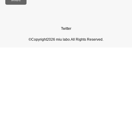
ア
ド
レ
ス
Twitter
©Copyright2026
miu labo
.All Rights Reserved.