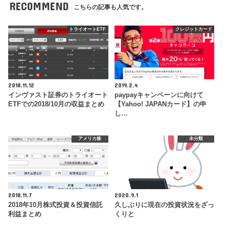
RECOMMEND
こちらの記事も人気です。
トライオートETF
クレジットカード
2018.11.12
2019.2.4
インヴァスト証券のトライオート
paypayキャンペーンに向けて
ETFでの2018/10月の収益まとめ
【Yahoo! JAPANカード】の申
し…
アメリカ株
未分類
2018.11.7
2020.9.1
2018年10月株式投資＆投資信託
久しぶりに現在の投資状況をざっ
利益まとめ
くりと