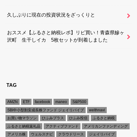
久しぶりに現在の投資状況をざっくりと
おススメ【ふるさと納税レポ】リピ買い！青森県鰺ヶ
沢町 生干しイカ 5枚セットが到着しました
TAG
AMZN
ETF
facebook
maneo
S&P500
SBI中小型割安成長株ファンド ジェイリバイブ
welthnavi
お買い物マラソン
ひふみプラス
ひふみ投信
ふるさと納税
ふるさと納税返礼品
アクティブファンド
アメリカンファンディング
アメリカ株
ウェルスナビ
クラウドリース
ジェイリバイブ