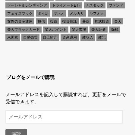
ソーシャルレンディング
トライオートETF
ナスダック
ファンド
フェイスブック
ポイ活
マネオ
メルカリ
ヤフオク
女性の資産運用
投信
投資
投資信託
暴落
株式投資
楽天
楽天ブラックカード
楽天ポイント
楽天市場
楽天証券
節税
米国株
自動売買
自己紹介
資産運用
雑収入
雑記
ブログをメールで購読
メールアドレスを記入して購読すれば、更新をメールで
受信できます。
メ
ー
ル
購読