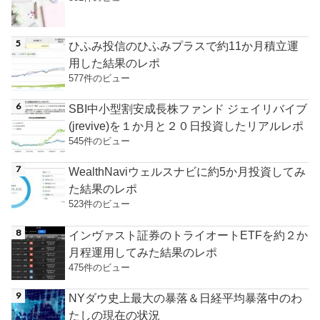
ひふみ投信のひふみプラスで約11か月積立運
用した結果のレポ
577件のビュー
SBI中小型割安成長株ファンド ジェイリバイブ
(jrevive)を１か月と２０日投資したリアルレポ
545件のビュー
WealthNaviウェルスナビに約5か月投資してみ
た結果のレポ
523件のビュー
インヴァスト証券のトライオートETFを約２か
月程運用してみた結果のレポ
475件のビュー
NYダウ史上最大の暴落＆日経平均暴落中のわ
たしの現在の状況